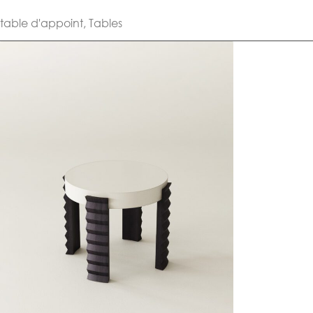
table d'appoint
,
Tables