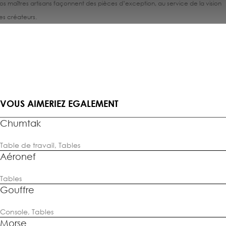
os maîtres artisans façonnent des pièces d’exception, au service de la vision
es créateurs.
VOUS AIMERIEZ EGALEMENT
Chumtak
Table de travail
,
Tables
Aéronef
Tables
Gouffre
Console
,
Tables
Morse