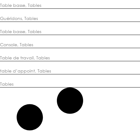
Table basse
,
Tables
Guéridons
,
Tables
Table basse
,
Tables
Console
,
Tables
Table de travail
,
Tables
table d’appoint
,
Tables
Tables