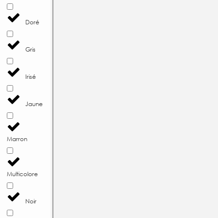
Doré
Gris
Irisé
Jaune
Marron
Multicolore
Noir