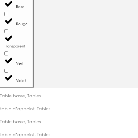
Rose
Rouge
Transparent
Vert
Violet
Table basse
,
Tables
table d’appoint
,
Tables
Table basse
,
Tables
table d’appoint
,
Tables