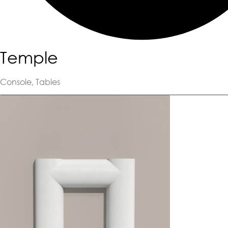
Temple
Console
,
Tables