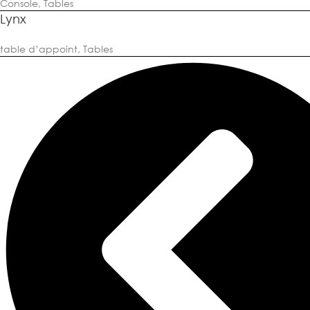
Console
,
Tables
Lynx
table d’appoint
,
Tables