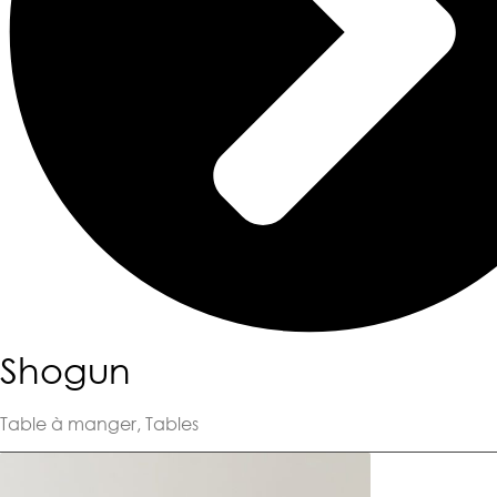
Shogun
Table à manger
,
Tables