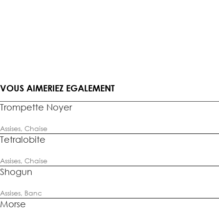
VOUS AIMERIEZ EGALEMENT
Trompette Noyer
Assises
,
Chaise
Tetralobite
Assises
,
Chaise
Shogun
Assises
,
Banc
Morse