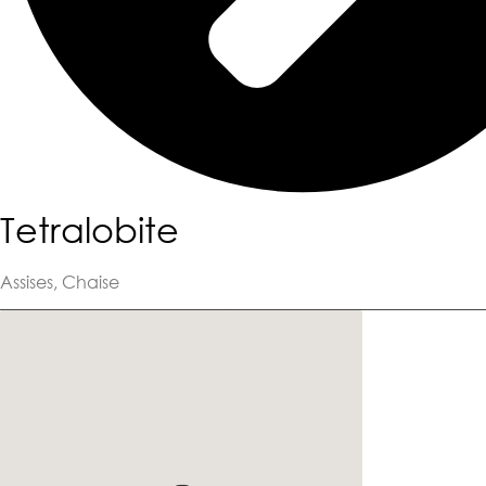
Tetralobite
Assises
,
Chaise