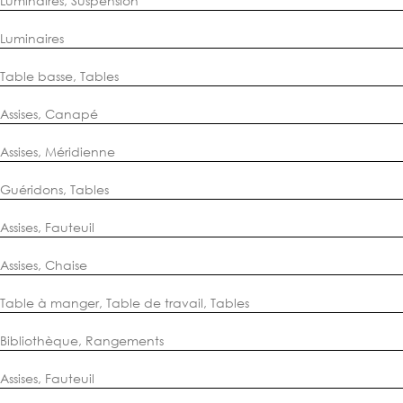
Luminaires
,
Suspension
Luminaires
Table basse
,
Tables
Assises
,
Canapé
Assises
,
Méridienne
Guéridons
,
Tables
Assises
,
Fauteuil
Assises
,
Chaise
Table à manger
,
Table de travail
,
Tables
Bibliothèque
,
Rangements
Assises
,
Fauteuil