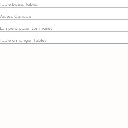
Table basse
,
Tables
Assises
,
Canapé
Lampe à poser
,
Luminaires
Table à manger
,
Tables